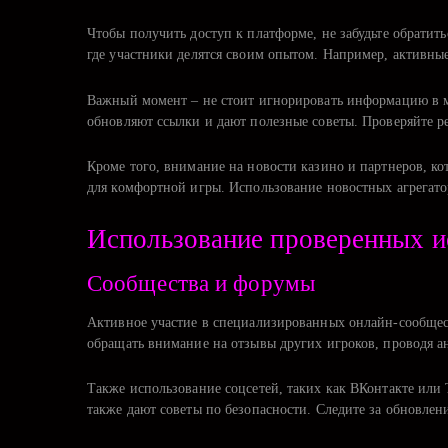
Чтобы получить доступ к платформе, не забудьте обрати
где участники делятся своим опытом. Например, активные
Важный момент – не стоит игнорировать информацию в м
обновляют ссылки и дают полезные советы. Проверяйте ре
Кроме того, внимание на новости казино и партнеров, к
для комфортной игры. Использование новостных агрега
Использование проверенных ис
Сообщества и форумы
Активное участие в специализированных онлайн-сообщест
обращать внимание на отзывы других игроков, проводя а
Также использование соцсетей, таких как ВКонтакте или
также дают советы по безопасности. Следите за обновлен