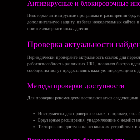
Антивирусные и блокировочные ин
Некоторые антивирусные программы и расширения брауз
дополнительную защиту, избегая нежелательных сайтов и
поиске альтернативных адресов.
Проверка актуальности найден
Периодически проверяйте актуальность ссылок для перек
работоспособность различных URL, позволяя быстро иден
сообщества могут предоставлять важную информацию о д
Методы проверки доступности
Для проверки рекомендуем воспользоваться следующими 
Инструменты для проверки ссылок, например, онлай
Браузерные расширения, уведомляющие о недействи
Тестирование доступа на нескольких устройствах и