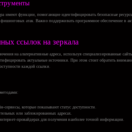
струменты
ера имеют функции, помогающие идентифицировать безопасные ресурсы
 фишинговых атак. Важно поддерживать программное обеспечение в акт
ных ссылок на зеркала
лючения на альтернативные адреса, используя специализированные сайт
тифицировать актуальные источники. При этом стоит обратить внимани
оступности каждой ссылки.
методами:
н-сервисы, которые показывают статус доступности.
тельных или заблокированных адресах.
 интернет-провайдерах для получения наиболее точной информации.