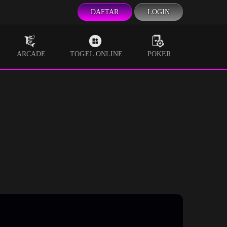
DAFTAR
LOGIN
ARCADE
TOGEL ONLINE
POKER