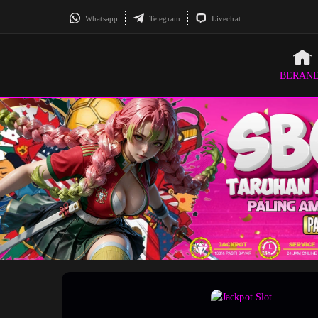
Whatsapp
Telegram
Livechat
BERAN