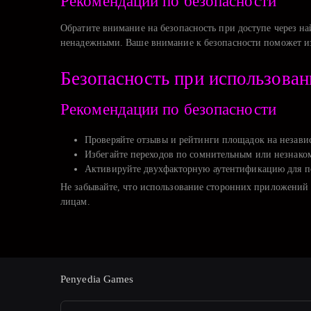
Рекомендации по безопасности
Обратите внимание на безопасность при доступе через н
ненадежными. Ваше внимание к безопасности поможет из
Безопасность при использован
Рекомендации по безопасности
Проверяйте отзывы и рейтинги площадок на незав
Избегайте переходов по сомнительным или незнако
Активируйте двухфакторную аутентификацию для п
Не забывайте, что использование сторонних приложений 
лицам.
Penyedia Games