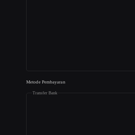
Metode Pembayaran
Transfer Bank