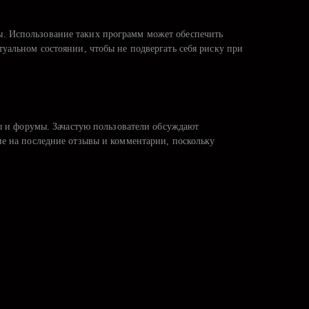
. Использование таких программ может обеспечить
уальном состоянии, чтобы не подвергать себя риску при
ы и форумы. Зачастую пользователи обсуждают
е на последние отзывы и комментарии, поскольку