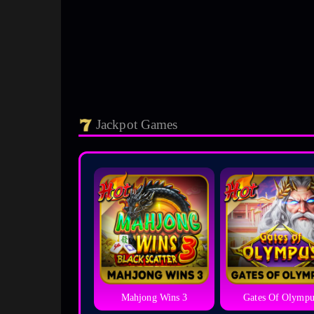
Jackpot Games
Mahjong Wins 3
Gates Of Olympu